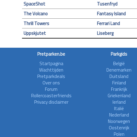
SpaceShot
Tusenfryd
The Volcano
Fantasy Island
Thrill Towers
Ferrari Land
Uppskjutet
Liseberg
Pretparken.be
Parkgids
Startpagina
België
Wachttijden
Denemarken
Pretparkdeals
Duitsland
Over ons
Finland
Forum
Frankrijk
Rollercoasterfriends
Griekenland
Privacy disclaimer
Ierland
Italië
Nederland
Noorwegen
Oostenrijk
Polen