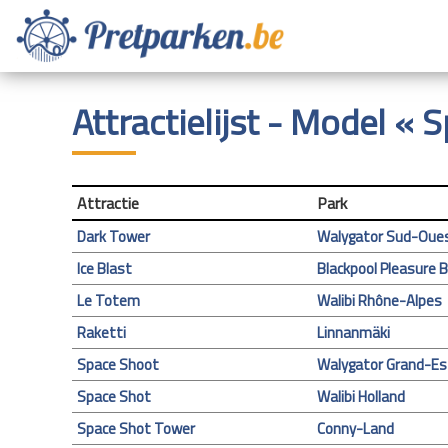
Attractielijst - Model « 
Attractie
Park
Dark Tower
Walygator Sud-Oue
Ice Blast
Blackpool Pleasure 
Le Totem
Walibi Rhône-Alpes
Raketti
Linnanmäki
Space Shoot
Walygator Grand-Es
Space Shot
Walibi Holland
Space Shot Tower
Conny-Land