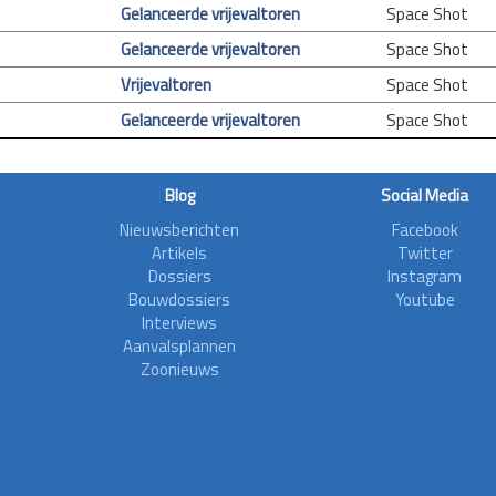
Gelanceerde vrijevaltoren
Space Shot
Gelanceerde vrijevaltoren
Space Shot
Vrijevaltoren
Space Shot
Gelanceerde vrijevaltoren
Space Shot
Blog
Social Media
Nieuwsberichten
Facebook
Artikels
Twitter
Dossiers
Instagram
Bouwdossiers
Youtube
Interviews
Aanvalsplannen
Zoonieuws