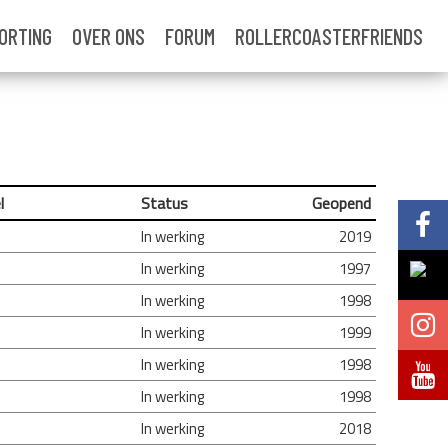
ORTING
OVER ONS
FORUM
ROLLERCOASTERFRIENDS
l
Status
Geopend
Volg @Pretparkenbe
In werking
2019
In werking
1997
Volg @Pretparkenbe
In werking
1998
Volg @Pretparken.be
In werking
1999
In werking
1998
Volg @Pretparkenbe
In werking
1998
In werking
2018