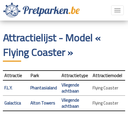
Toggl
navig
Attractielijst - Model «
Flying Coaster »
Attractie
Park
Attractietype
Attractiemodel
Vliegende
F.L.Y.
Phantasialand
Flying Coaster
achtbaan
Vliegende
Galactica
Alton Towers
Flying Coaster
achtbaan