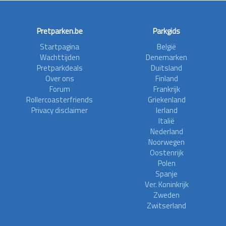
Pretparken.be
Parkgids
Startpagina
België
Wachttijden
Denemarken
Pretparkdeals
Duitsland
Over ons
Finland
Forum
Frankrijk
Rollercoasterfriends
Griekenland
Privacy disclaimer
Ierland
Italië
Nederland
Noorwegen
Oostenrijk
Polen
Spanje
Ver. Koninkrijk
Zweden
Zwitserland