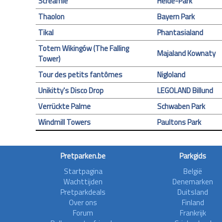
Screamie
Heide-Park
Thaolon
Bayern Park
Tikal
Phantasialand
Totem Wikingów (The Falling
Majaland Kownaty
Tower)
Tour des petits fantômes
Nigloland
Unikitty's Disco Drop
LEGOLAND Billund
Verrückte Palme
Schwaben Park
Windmill Towers
Paultons Park
Pretparken.be
Parkgids
Startpagina
België
Wachttijden
Denemarken
Pretparkdeals
Duitsland
Over ons
Finland
Forum
Frankrijk