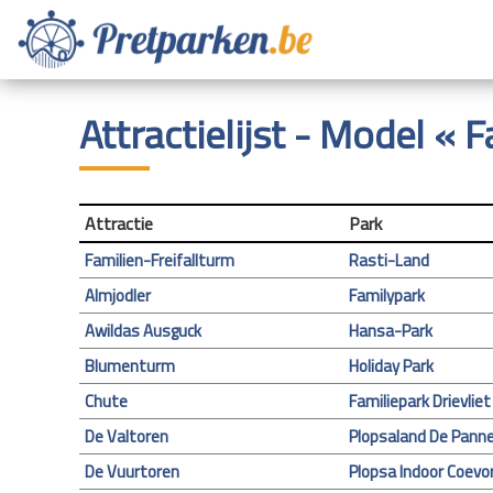
Attractielijst - Model « 
Attractie
Park
Familien-Freifallturm
Rasti-Land
Almjodler
Familypark
Awildas Ausguck
Hansa-Park
Blumenturm
Holiday Park
Chute
Familiepark Drievliet
De Valtoren
Plopsaland De Pann
De Vuurtoren
Plopsa Indoor Coevo