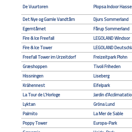
De Vuurtoren
Plopsa Indoor Hasse
Det Nye og Gamle Vandtårn
Djurs Sommerland
Egerntårnet
Fårup Sommerland
Fire & Ice Freefall
LEGOLAND Windsor
Fire & Ice Tower
LEGOLAND Deutschl
Freefall Tower im Urzeitdorf
Freizeitpark Plohn
Græshoppen
Tivoli Friheden
Hissningen
Liseberg
Krähennest
Eifelpark
La Tour de L'Horloge
Jardin d'Acclimatati
Lyktan
Gröna Lund
Palmito
La Mer de Sable
Poppy Tower
Europa-Park