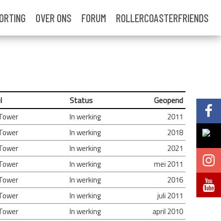
ORTING
OVER ONS
FORUM
ROLLERCOASTERFRIENDS
l
Status
Geopend
Volg @Pretparkenbe
 Tower
In werking
2011
 Tower
In werking
2018
Volg @Pretparkenbe
 Tower
In werking
2021
Volg @Pretparken.be
 Tower
In werking
mei 2011
 Tower
In werking
2016
Volg @Pretparkenbe
 Tower
In werking
juli 2011
 Tower
In werking
april 2010