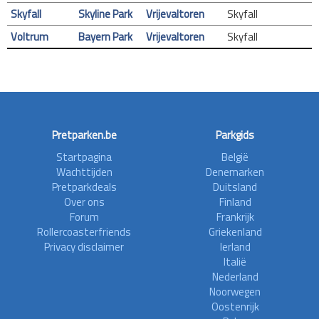
Skyfall
Skyline Park
Vrijevaltoren
Skyfall
Voltrum
Bayern Park
Vrijevaltoren
Skyfall
Pretparken.be
Parkgids
Startpagina
België
Wachttijden
Denemarken
Pretparkdeals
Duitsland
Over ons
Finland
Forum
Frankrijk
Rollercoasterfriends
Griekenland
Privacy disclaimer
Ierland
Italië
Nederland
Noorwegen
Oostenrijk