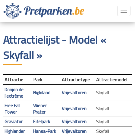
Toggl
navig
Attractielijst - Model «
Skyfall »
Attractie
Park
Attractietype
Attractiemodel
Donjon de
Nigloland
Vrijevaltoren
Skyfall
l'extrême
Free Fall
Wiener
Vrijevaltoren
Skyfall
Tower
Prater
Graviator
Eifelpark
Vrijevaltoren
Skyfall
Highlander
Hansa-Park
Vrijevaltoren
Skyfall