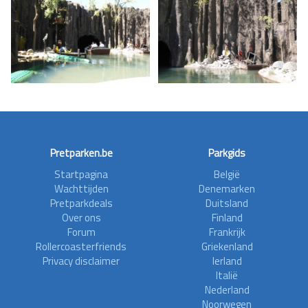
Pretparken.be
Parkgids
Startpagina
België
Wachttijden
Denemarken
Pretparkdeals
Duitsland
Over ons
Finland
Forum
Frankrijk
Rollercoasterfriends
Griekenland
Privacy disclaimer
Ierland
Italië
Nederland
Noorwegen