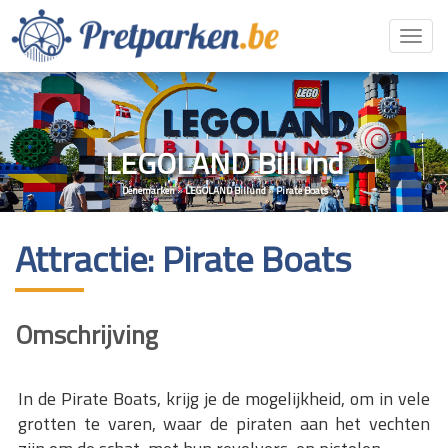
Toggl
navig
LEGOLAND Billund
Denemarken
»
LEGOLAND Billund
»
Pirate Boats
Attractie: Pirate Boats
Omschrijving
In de Pirate Boats, krijg je de mogelijkheid, om in vele
grotten te varen, waar de piraten aan het vechten