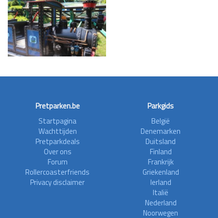
Pretparken.be
Parkgids
Startpagina
België
Wachttijden
Denemarken
Pretparkdeals
Duitsland
Over ons
Finland
Forum
Frankrijk
Rollercoasterfriends
Griekenland
Privacy disclaimer
Ierland
Italië
Nederland
Noorwegen