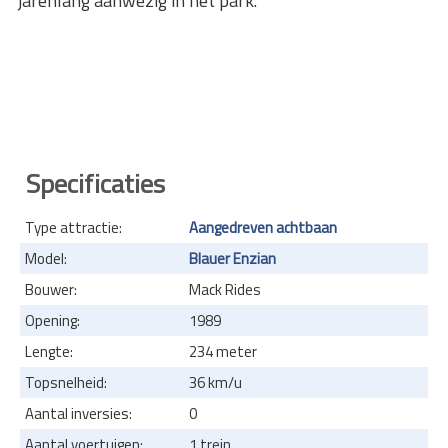
jarenlang aanwezig in het park.
Specificaties
Type attractie:
Aangedreven achtbaan
Model:
Blauer Enzian
Bouwer:
Mack Rides
Opening:
1989
Lengte:
234 meter
Topsnelheid:
36 km/u
Aantal inversies:
0
Aantal voertuigen:
1 trein