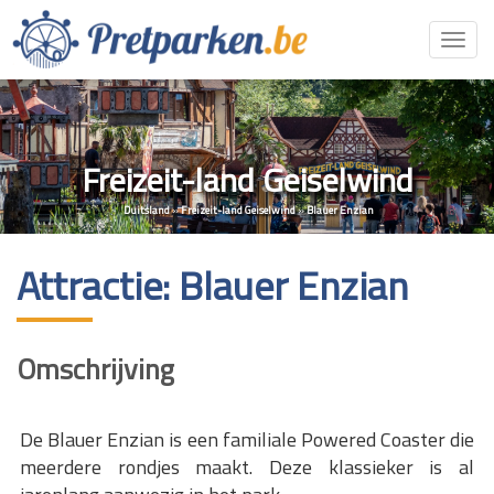
Toggl
navig
Freizeit-land Geiselwind
Duitsland
»
Freizeit-land Geiselwind
»
Blauer Enzian
Attractie: Blauer Enzian
Omschrijving
De Blauer Enzian is een familiale Powered Coaster die
meerdere rondjes maakt. Deze klassieker is al