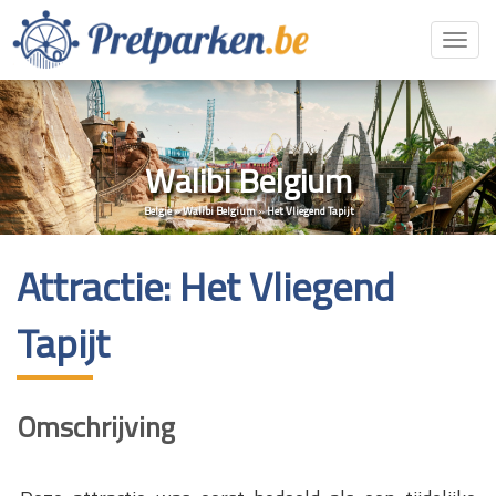
Toggl
navig
Walibi Belgium
België
»
Walibi Belgium
»
Het Vliegend Tapijt
Attractie: Het Vliegend
Tapijt
Omschrijving