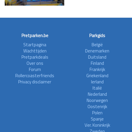
Pretparken.be
Parkgids
Startpagina
België
Wachttijden
Denemarken
Pretparkdeals
Duitsland
Over ons
Finland
Forum
Frankrijk
Rollercoasterfriends
Griekenland
Privacy disclaimer
Ierland
Italië
Nederland
Noorwegen
Oostenrijk
Polen
Spanje
Ver. Koninkrijk
Zweden