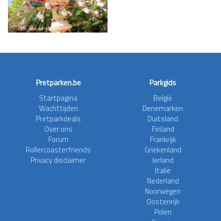
Pretparken.be
Parkgids
Startpagina
België
Wachttijden
Denemarken
Pretparkdeals
Duitsland
Over ons
Finland
Forum
Frankrijk
Rollercoasterfriends
Griekenland
Privacy disclaimer
Ierland
Italië
Nederland
Noorwegen
Oostenrijk
Polen