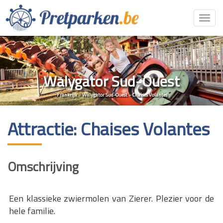
Toggl
navig
Walygator Sud-Ouest
Frankrijk
»
Walygator Sud-Ouest
»
Chaises Volantes
Attractie: Chaises Volantes
Omschrijving
Een klassieke zwiermolen van Zierer. Plezier voor de
hele familie.