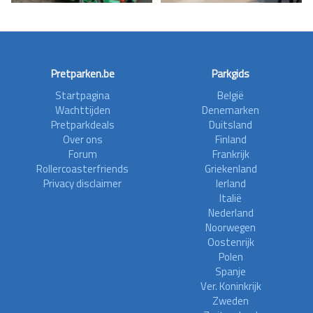
Pretparken.be
Parkgids
Startpagina
België
Wachttijden
Denemarken
Pretparkdeals
Duitsland
Over ons
Finland
Forum
Frankrijk
Rollercoasterfriends
Griekenland
Privacy disclaimer
Ierland
Italië
Nederland
Noorwegen
Oostenrijk
Polen
Spanje
Ver. Koninkrijk
Zweden