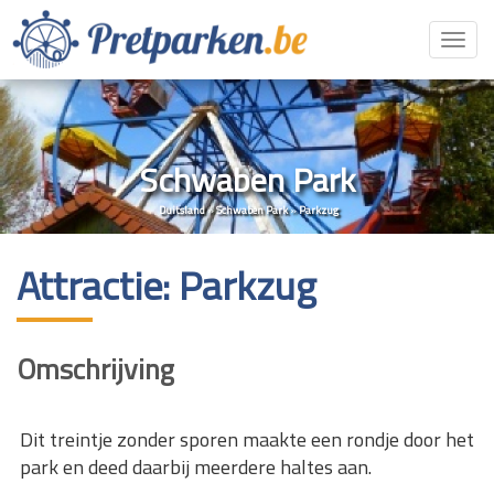
Toggl
navig
Schwaben Park
Duitsland
»
Schwaben Park
»
Parkzug
Attractie: Parkzug
Omschrijving
Dit treintje zonder sporen maakte een rondje door het
park en deed daarbij meerdere haltes aan.