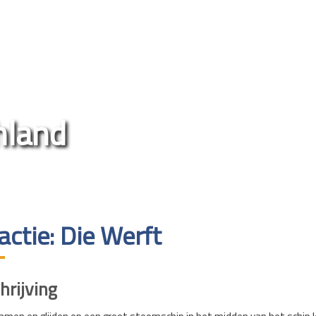
land
actie: Die Werft
rijving