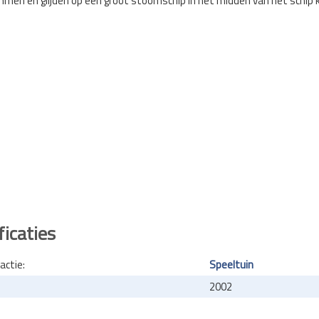
immen en glijden op een groot stoomschip in het midden van het schip 
ficaties
actie:
Speeltuin
2002