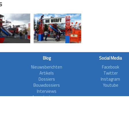
s
Blog
Social Media
Nieuwsberichten
Facebook
Artikels
Twitter
Dossiers
Instagram
Bouwdossiers
Youtube
Interviews
Aanvalsplannen
Zoonieuws