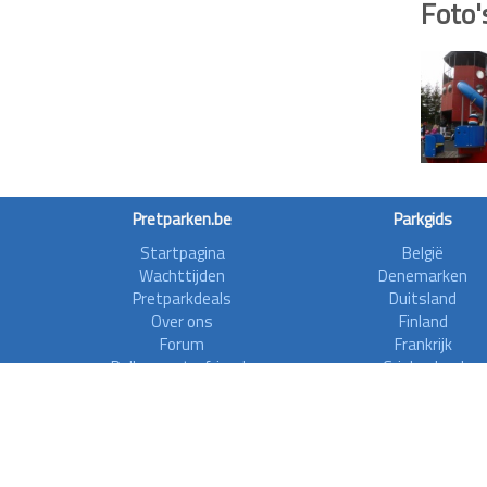
Foto'
Pretparken.be
Parkgids
Startpagina
België
Wachttijden
Denemarken
Pretparkdeals
Duitsland
Over ons
Finland
Forum
Frankrijk
Rollercoasterfriends
Griekenland
Privacy disclaimer
Ierland
Italië
Nederland
Noorwegen
Oostenrijk