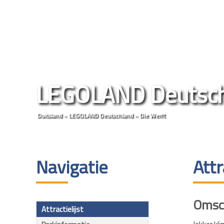
LEGOLAND Deutsch
Duitsland
»
LEGOLAND Deutschland
»
Die Werft
Navigatie
Attr
Omsch
Attractielijst