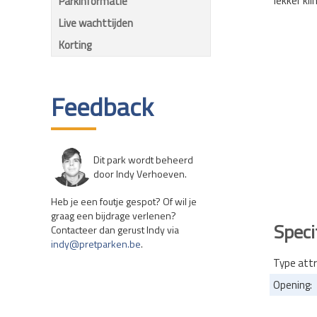
lekker kl
Parkinformatie
Live wachttijden
Korting
Feedback
Dit park wordt beheerd
door Indy Verhoeven.
Heb je een foutje gespot? Of wil je
graag een bijdrage verlenen?
Speci
Contacteer dan gerust Indy via
indy@pretparken.be
.
Type attr
Opening: