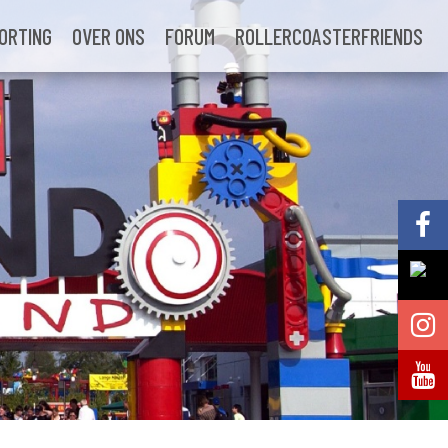
ORTING
OVER ONS
FORUM
ROLLERCOASTERFRIENDS
Volg @Pretparkenbe
Volg @Pretparkenbe
Volg @Pretparken.be
Volg @Pretparkenbe