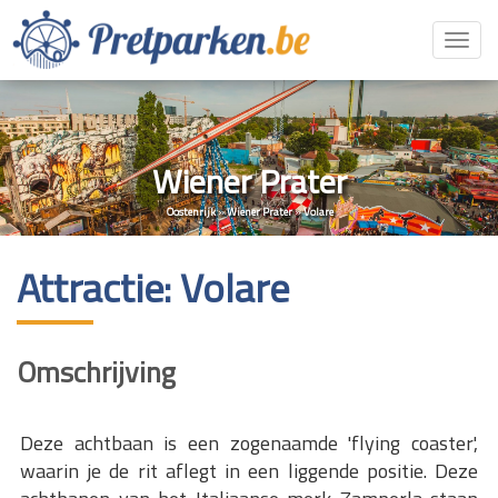
Toggl
navig
Wiener Prater
Oostenrijk
»
Wiener Prater
»
Volare
Attractie: Volare
Omschrijving
Deze achtbaan is een zogenaamde 'flying coaster',
waarin je de rit aflegt in een liggende positie. Deze