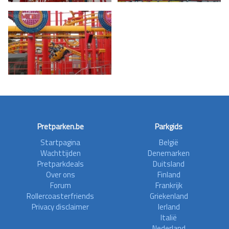
Pretparken.be
Parkgids
Startpagina
België
Wachttijden
Denemarken
Pretparkdeals
Duitsland
Over ons
Finland
Forum
Frankrijk
Rollercoasterfriends
Griekenland
Privacy disclaimer
Ierland
Italië
Nederland