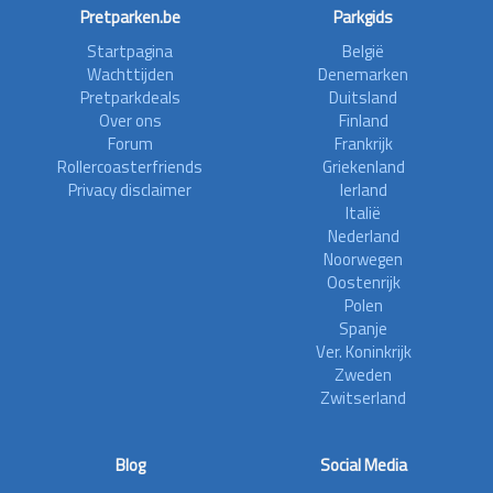
Pretparken.be
Parkgids
Startpagina
België
Wachttijden
Denemarken
Pretparkdeals
Duitsland
Over ons
Finland
Forum
Frankrijk
Rollercoasterfriends
Griekenland
Privacy disclaimer
Ierland
Italië
Nederland
Noorwegen
Oostenrijk
Polen
Spanje
Ver. Koninkrijk
Zweden
Zwitserland
Blog
Social Media