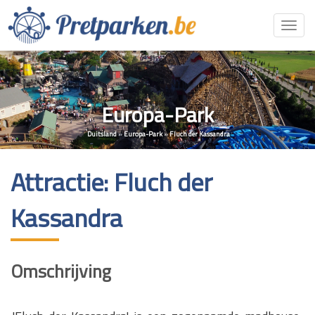
Toggl
navig
Europa-Park
Duitsland
»
Europa-Park
»
Fluch der Kassandra
Attractie: Fluch der
Kassandra
Omschrijving