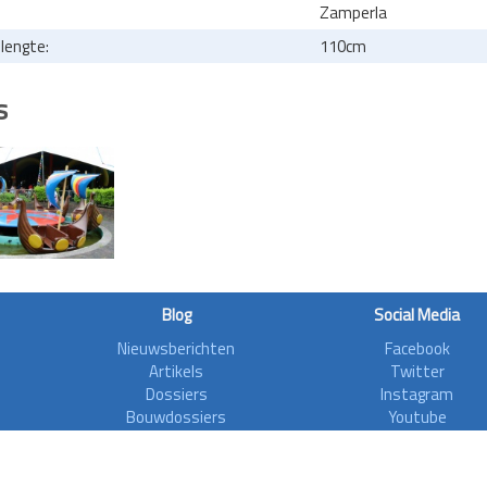
Zamperla
lengte:
110cm
s
Blog
Social Media
Nieuwsberichten
Facebook
Artikels
Twitter
Dossiers
Instagram
Bouwdossiers
Youtube
Interviews
Aanvalsplannen
Zoonieuws