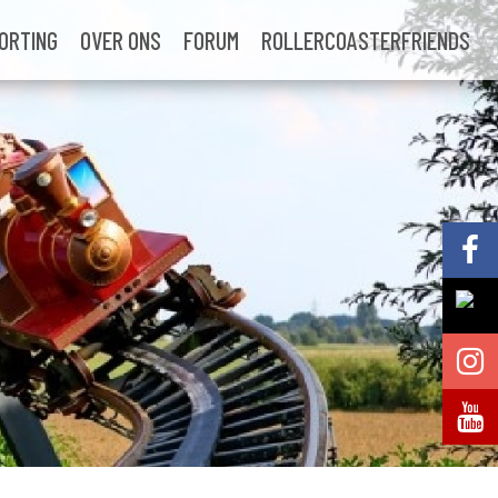
ORTING
OVER ONS
FORUM
ROLLERCOASTERFRIENDS
Volg @Pretparkenbe
Volg @Pretparkenbe
Volg @Pretparken.be
Volg @Pretparkenbe