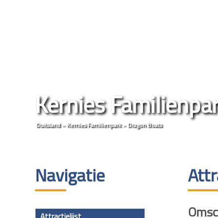
Kernies Familienpa
Duitsland
»
Kernies Familienpark
»
Dragon Boats
Navigatie
Att
Omsch
Attractielijst