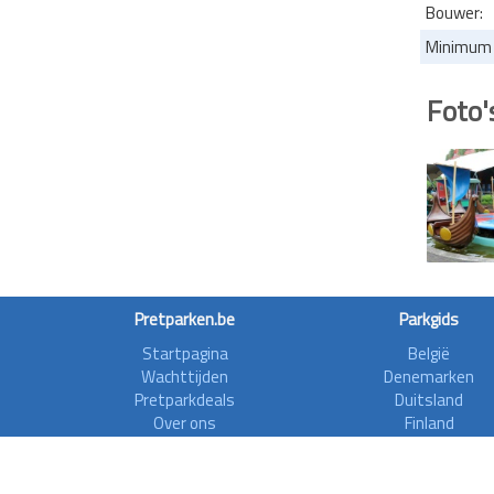
Bouwer:
Minimum 
Foto'
Pretparken.be
Parkgids
Startpagina
België
Wachttijden
Denemarken
Pretparkdeals
Duitsland
Over ons
Finland
Forum
Frankrijk
Rollercoasterfriends
Griekenland
Privacy disclaimer
Ierland