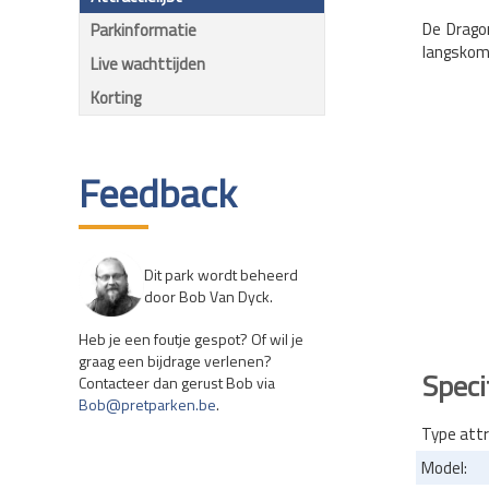
De Dragon
Parkinformatie
langskom
Live wachttijden
Korting
Feedback
Dit park wordt beheerd
door Bob Van Dyck.
Heb je een foutje gespot? Of wil je
graag een bijdrage verlenen?
Speci
Contacteer dan gerust Bob via
Bob@pretparken.be
.
Type attr
Model: