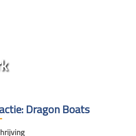
rk
ractie: Dragon Boats
rijving