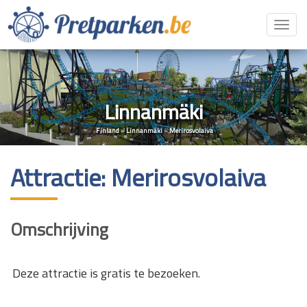
Toggl
navig
Linnanmäki
Finland
»
Linnanmäki
»
Merirosvolaiva
Attractie: Merirosvolaiva
Omschrijving
Deze attractie is gratis te bezoeken.