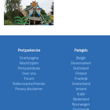
Pretparken.be
Parkgids
Startpagina
België
Wachttijden
Denemarken
Pretparkdeals
Duitsland
Over ons
Finland
Forum
Frankrijk
Rollercoasterfriends
Griekenland
Privacy disclaimer
Ierland
Italië
Nederland
Noorwegen
Oostenrijk