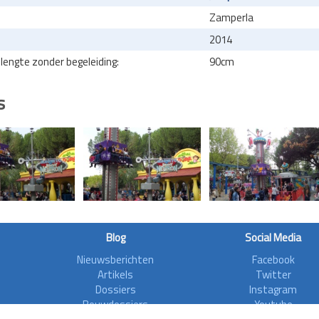
Zamperla
2014
engte zonder begeleiding:
90cm
s
Blog
Social Media
Nieuwsberichten
Facebook
Artikels
Twitter
Dossiers
Instagram
Bouwdossiers
Youtube