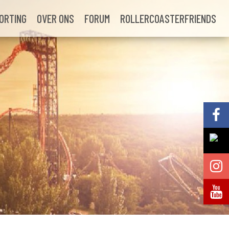
ORTING
OVER ONS
FORUM
ROLLERCOASTERFRIENDS
Volg @Pretparkenbe
Volg @Pretparkenbe
Volg @Pretparken.be
Volg @Pretparkenbe