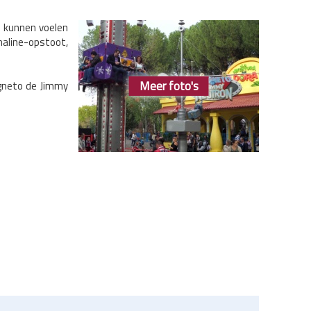
n kunnen voelen
aline-opstoot,
Meer foto's
agneto de Jimmy