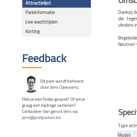
Omsch
Attractielijst
Dankzij d
Parkinformatie
die tege
Live wachttijden
vlinders 
Korting
Begeleid
Neutron' 
Feedback
Dit park wordt beheerd
door Jens Claessens.
Heb je een foutje gespot? Of wil je
graag een bijdrage verlenen?
Speci
Contacteer dan gerust Jens via
jens@pretparken.be
.
Type attr
Model: