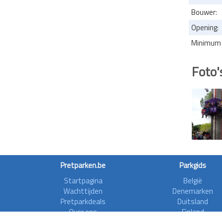
Bouwer:
Opening:
Minimum l
Foto'
Pretparken.be
Parkgids
Startpagina
België
Wachttijden
Denemarken
Pretparkdeals
Duitsland
Over ons
Finland