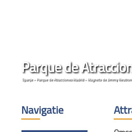
Parque de Atraccio
Spanje
»
Parque de Atracciones Madrid
»
Magneto de Jimmy Neutron
Navigatie
Att