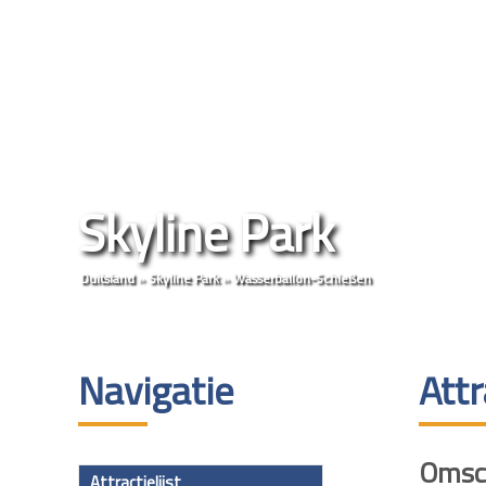
Skyline Park
Duitsland
»
Skyline Park
»
Wasserballon-Schießen
Navigatie
Att
Omsch
Attractielijst