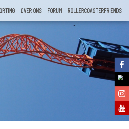
ORTING
OVER ONS
FORUM
ROLLERCOASTERFRIENDS
Volg @Pretparkenbe
Volg @Pretparkenbe
Volg @Pretparken.be
Volg @Pretparkenbe