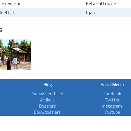
elementen:
Betaalattractie
eeftijd:
0 jaar
s
Blog
Social Media
Nieuwsberichten
Facebook
Artikels
Twitter
Dossiers
Instagram
Bouwdossiers
Youtube
Interviews
Aanvalsplannen
Zoonieuws