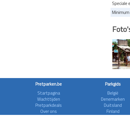
Speciale 
Minimum l
Foto'
Pretparken.be
Parkgids
Startpagina
België
Wachttijden
Denemarken
Pretparkdeals
Duitsland
Over ons
Finland
Forum
Frankrijk
Rollercoasterfriends
Griekenland
Privacy disclaimer
Ierland