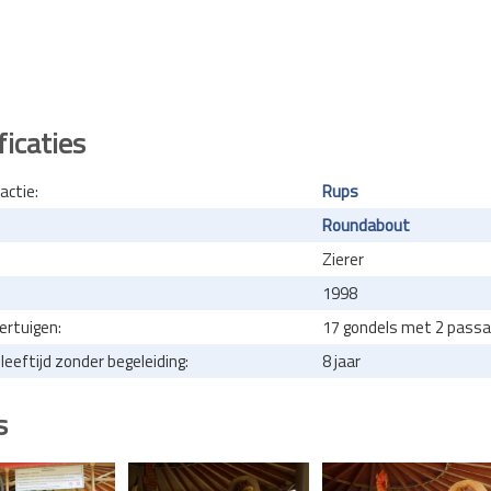
ficaties
actie:
Rups
Roundabout
Zierer
1998
ertuigen:
17 gondels met 2 passag
eeftijd zonder begeleiding:
8 jaar
s