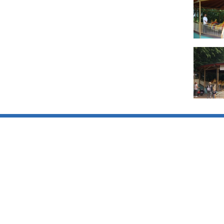
Pretparken.be
Parkgids
Startpagina
België
Wachttijden
Denemarken
Pretparkdeals
Duitsland
Over ons
Finland
Forum
Frankrijk
Rollercoasterfriends
Griekenland
Privacy disclaimer
Ierland
Italië
Nederland