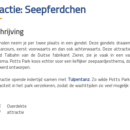
ractie: Seepferdchen
rijving
molen neem je per twee plaats in een gondel. Deze gondels draaie
parcours, eerst voorwaarts en dan ook achterwaarts. Deze attracti
d Talbahn van de Duitse fabrikant Zierer, zie je vaak in een v
ma. Potts Park koos echter voor een lieflijker zeepaardjesthema, da
 werd ontworpen.
ractie opende indertijd samen met
Tulpentanz
. Zo wilde Potts Par
citeit in het park verzekeren, zodat de wachttijden zo veel mogelij
Overdekte
attractie