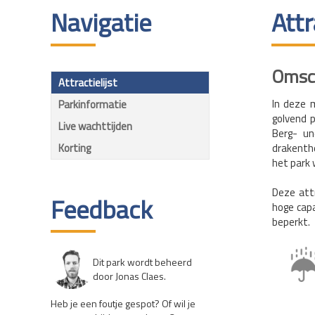
Navigatie
Att
Omsch
Attractielijst
In deze 
Parkinformatie
golvend 
Live wachttijden
Berg- un
Korting
drakenthe
het park
Deze att
Feedback
hoge capa
beperkt.
Dit park wordt beheerd
door Jonas Claes.
Heb je een foutje gespot? Of wil je