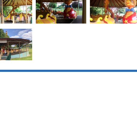
Blog
Social Media
Nieuwsberichten
Facebook
Artikels
Twitter
Dossiers
Instagram
Bouwdossiers
Youtube
Interviews
Aanvalsplannen
Zoonieuws