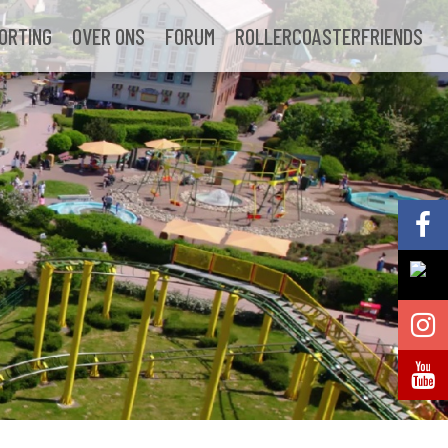
ORTING
OVER ONS
FORUM
ROLLERCOASTERFRIENDS
Volg @Pretparkenbe
Volg @Pretparkenbe
Volg @Pretparken.be
Volg @Pretparkenbe