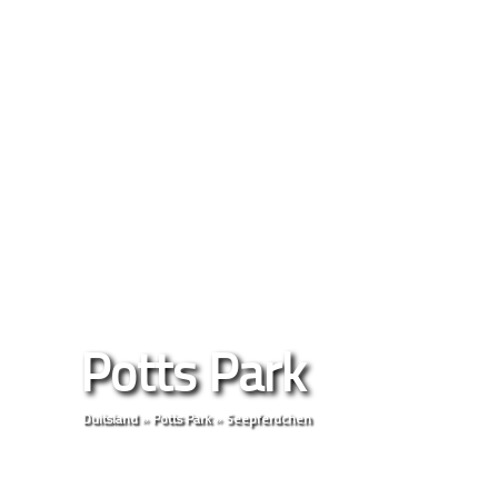
Potts Park
Duitsland
»
Potts Park
»
Seepferdchen