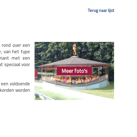
Terug naar lijst
n rond over een
e, van het type
ariant met een
t speciaal voor
Meer foto's
k een voldoende
k konden worden