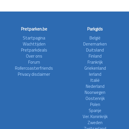
Pretparken.be
Parkgids
Startpagina
België
Wachttijden
Denemarken
Pretparkdeals
Duitsland
Over ons
Finland
Forum
Frankrijk
Rollercoasterfriends
Griekenland
Privacy disclaimer
Ierland
Italië
Nederland
Noorwegen
Oostenrijk
Polen
Spanje
Ver. Koninkrijk
Zweden
Zwitserland