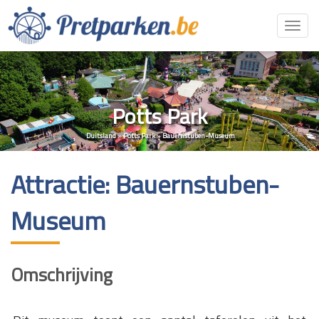
Toggl
navig
Potts Park
Duitsland
»
Potts Park
»
Bauernstuben-Museum
Attractie: Bauernstuben-
Museum
Omschrijving