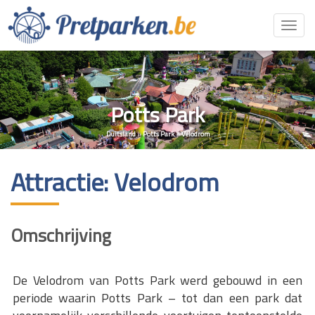
Toggl
navig
Potts Park
Duitsland
»
Potts Park
»
Velodrom
Attractie: Velodrom
Omschrijving
De Velodrom van Potts Park werd gebouwd in een
periode waarin Potts Park – tot dan een park dat