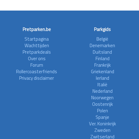
Pretparken.be
Parkgids
Startpagina
België
Wachttijden
Denemarken
Pretparkdeals
Duitsland
Over ons
Finland
Forum
Frankrijk
Rollercoasterfriends
Griekenland
Privacy disclaimer
Ierland
Italië
Nederland
Noorwegen
Oostenrijk
Polen
Spanje
Ver. Koninkrijk
Zweden
Zwitserland