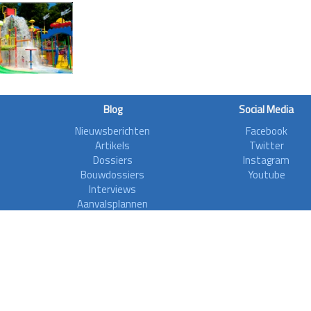
Blog
Social Media
Nieuwsberichten
Facebook
Artikels
Twitter
Dossiers
Instagram
Bouwdossiers
Youtube
Interviews
Aanvalsplannen
Zoonieuws