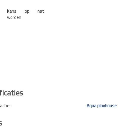
Kans op nat
worden
ficaties
actie:
Aqua playhouse
s