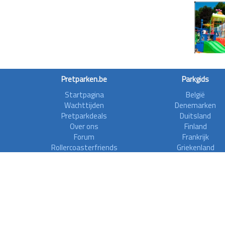
Pretparken.be
Parkgids
Startpagina
België
Wachttijden
Denemarken
Pretparkdeals
Duitsland
Over ons
Finland
Forum
Frankrijk
Rollercoasterfriends
Griekenland
Privacy disclaimer
Ierland
Italië
Nederland
Noorwegen
Oostenrijk
Polen
Spanje