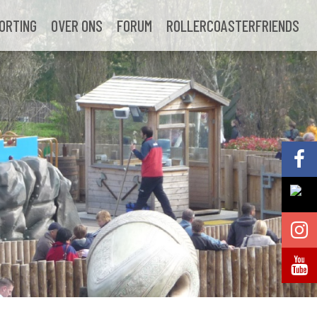
ORTING
OVER ONS
FORUM
ROLLERCOASTERFRIENDS
Volg @Pretparkenbe
Volg @Pretparkenbe
Volg @Pretparken.be
Volg @Pretparkenbe