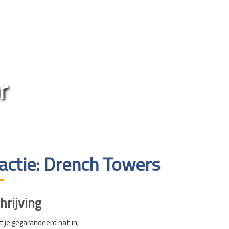
r
ractie: Drench Towers
rijving
t je gegarandeerd nat in;