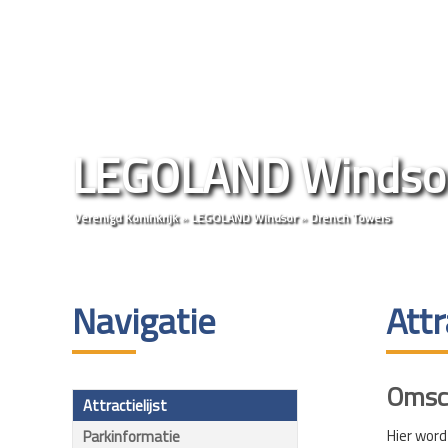
LEGOLAND Windso
Verenigd Koninkrijk
»
LEGOLAND Windsor
»
Drench Towers
Navigatie
Att
Omsch
Attractielijst
Hier word
Parkinformatie