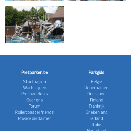
Pretparken.be
Parkgids
Startpagina
België
Wachttijden
Denemarken
Pretparkdeals
Duitsland
Over ons
Finland
Forum
Frankrijk
Rollercoasterfriends
Griekenland
Privacy disclaimer
Ierland
Italië
Nederland