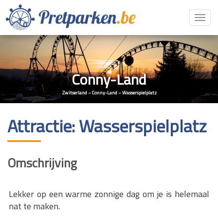
Toggl
navig
Conny-Land
Zwitserland
»
Conny-Land
»
Wasserspielplatz
Attractie: Wasserspielplatz
Omschrijving
Lekker op een warme zonnige dag om je is helemaal
nat te maken.