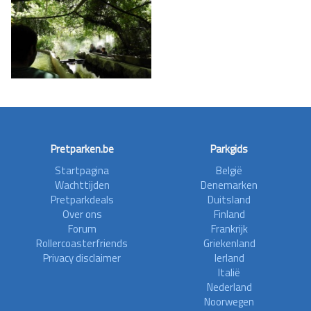
Pretparken.be
Parkgids
Startpagina
België
Wachttijden
Denemarken
Pretparkdeals
Duitsland
Over ons
Finland
Forum
Frankrijk
Rollercoasterfriends
Griekenland
Privacy disclaimer
Ierland
Italië
Nederland
Noorwegen