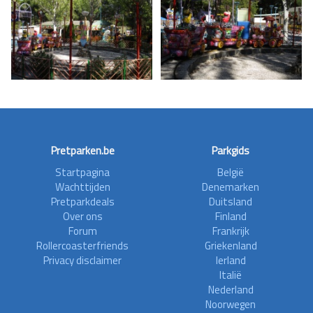
Pretparken.be
Parkgids
Startpagina
België
Wachttijden
Denemarken
Pretparkdeals
Duitsland
Over ons
Finland
Forum
Frankrijk
Rollercoasterfriends
Griekenland
Privacy disclaimer
Ierland
Italië
Nederland
Noorwegen