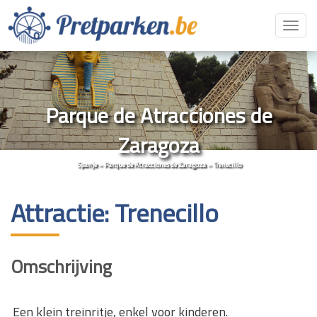
Toggl
navig
Parque de Atracciones de
Zaragoza
Spanje
»
Parque de Atracciones de Zaragoza
»
Trenecillo
Attractie: Trenecillo
Omschrijving
Een klein treinritje, enkel voor kinderen.