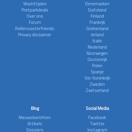
Wachttijden
Denemarken
Pretparkdeals
Duitsland
Over ons
Finland
Forum
Frankrijk
Rollercoasterfriends
Griekenland
Privacy disclaimer
Ierland
Italië
Nederland
Noorwegen
Oostenrijk
Polen
Spanje
Ver. Koninkrijk
Zweden
Zwitserland
Blog
Social Media
Nieuwsberichten
Facebook
Artikels
Twitter
Dossiers
Instagram