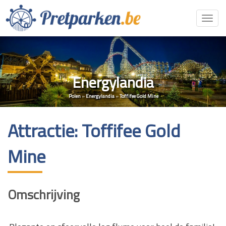
Toggl
navig
Energylandia
Polen
»
Energylandia
»
Toffifee Gold Mine
Attractie: Toffifee Gold
Mine
Omschrijving