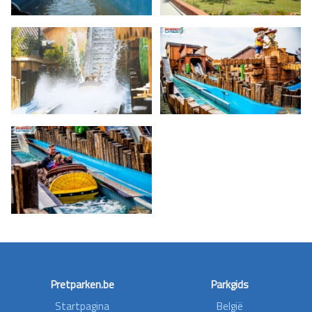
Pretparken.be
Parkgids
Startpagina
België