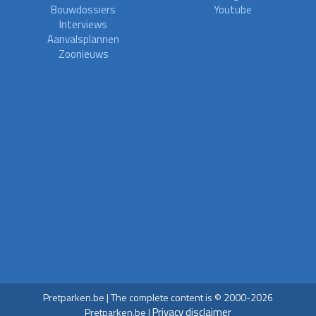
Bouwdossiers
Youtube
Interviews
Aanvalsplannen
Zoonieuws
Pretparken.be | The complete content is © 2000-2026
Privacy disclaimer
Pretparken.be |