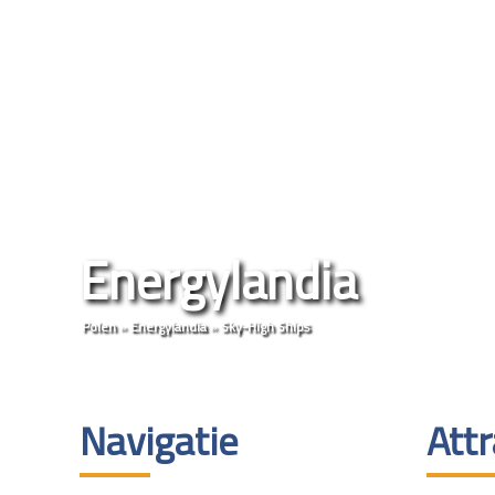
Energylandia
Polen
»
Energylandia
»
Sky-High Ships
Navigatie
Attr