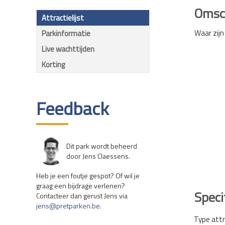
Omsch
Attractielijst
Waar zijn
Parkinformatie
Live wachttijden
Korting
Feedback
Dit park wordt beheerd
door Jens Claessens.
Heb je een foutje gespot? Of wil je
graag een bijdrage verlenen?
Speci
Contacteer dan gerust Jens via
jens@pretparken.be
.
Type attr