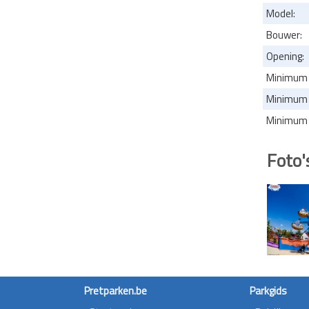
Model:
Bouwer:
Opening:
Minimum l
Minimum l
Minimum l
Foto'
Pretparken.be
Parkgids