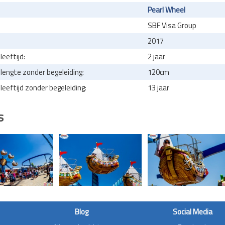
Pearl Wheel
SBF Visa Group
2017
eeftijd:
2 jaar
engte zonder begeleiding:
120cm
eeftijd zonder begeleiding:
13 jaar
s
Blog
Social Media