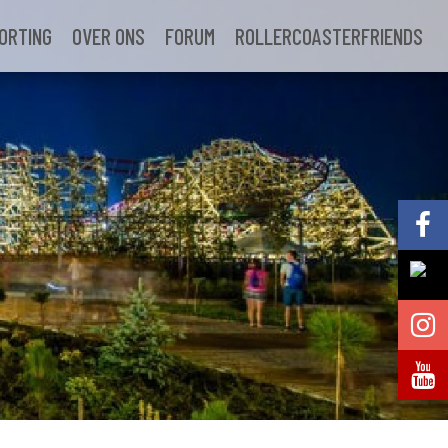
ORTING
OVER ONS
FORUM
ROLLERCOASTERFRIENDS
Volg @Pretparkenbe
Volg @Pretparkenbe
Volg @Pretparken.be
Volg @Pretparkenbe