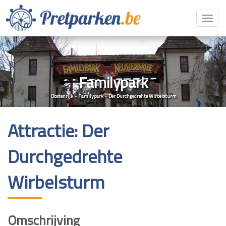
Toggl
navig
Familypark
Oostenrijk
»
Familypark
»
Der Durchgedrehte Wirbelsturm
Attractie: Der
Durchgedrehte
Wirbelsturm
Omschrijving