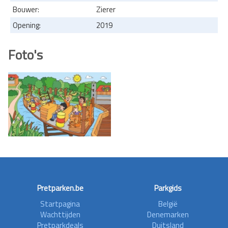
Bouwer:
Zierer
Opening:
2019
Foto's
Pretparken.be
Parkgids
Startpagina
België
Wachttijden
Denemarken
Pretparkdeals
Duitsland