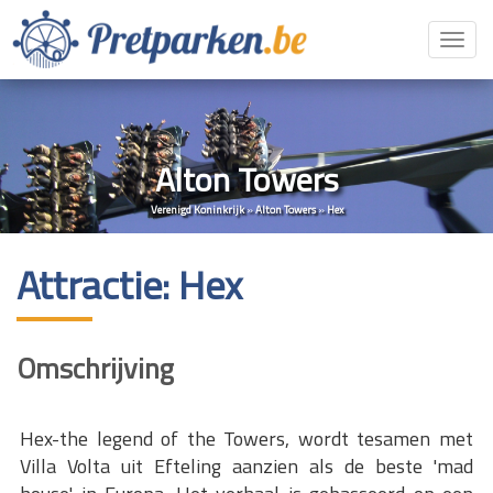
Toggl
navig
Alton Towers
Verenigd Koninkrijk
»
Alton Towers
»
Hex
Attractie: Hex
Omschrijving
Hex-the legend of the Towers, wordt tesamen met
Villa Volta uit Efteling aanzien als de beste 'mad