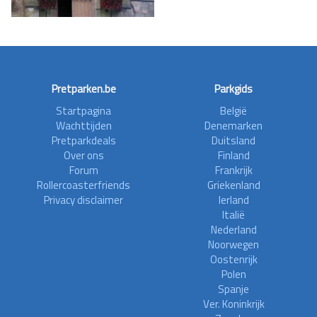
Pretparken.be
Parkgids
Startpagina
België
Wachttijden
Denemarken
Pretparkdeals
Duitsland
Over ons
Finland
Forum
Frankrijk
Rollercoasterfriends
Griekenland
Privacy disclaimer
Ierland
Italië
Nederland
Noorwegen
Oostenrijk
Polen
Spanje
Ver. Koninkrijk