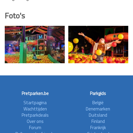
Foto's
Pretparken.be
Parkgids
Startpagina
België
Wachttijden
Denemarken
Pretparkdeals
Duitsland
Over ons
Finland
Forum
Frankrijk