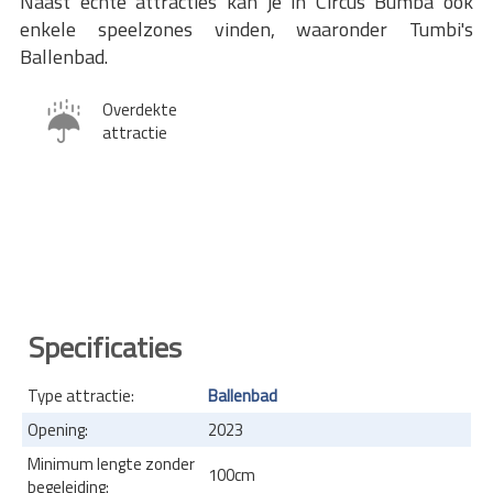
Naast echte attracties kan je in Circus Bumba ook
enkele speelzones vinden, waaronder Tumbi's
Ballenbad.
Overdekte
attractie
Specificaties
Type attractie:
Ballenbad
Opening:
2023
Minimum lengte zonder
100cm
begeleiding: