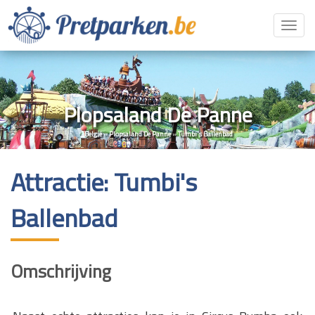
Toggl
navig
Plopsaland De Panne
België
»
Plopsaland De Panne
»
Tumbi's Ballenbad
Attractie: Tumbi's
Ballenbad
Omschrijving