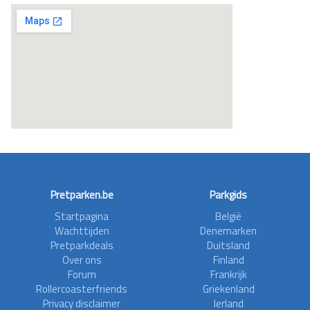
Pretparken.be
Parkgids
Startpagina
België
Wachttijden
Denemarken
Pretparkdeals
Duitsland
Over ons
Finland
Forum
Frankrijk
Rollercoasterfriends
Griekenland
Privacy disclaimer
Ierland