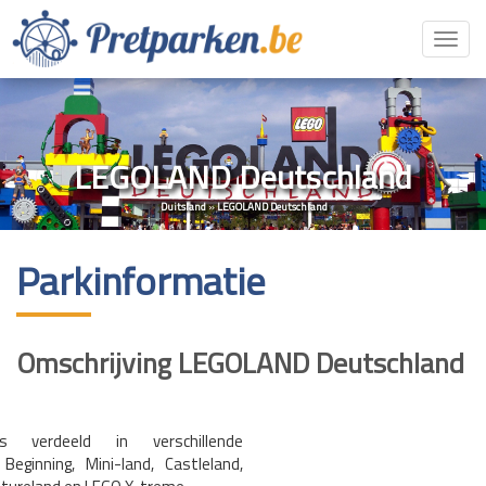
Toggl
navig
LEGOLAND Deutschland
Duitsland
»
LEGOLAND Deutschland
Parkinformatie
Omschrijving LEGOLAND Deutschland
s verdeeld in verschillende
ginning, Mini-land, Castleland,