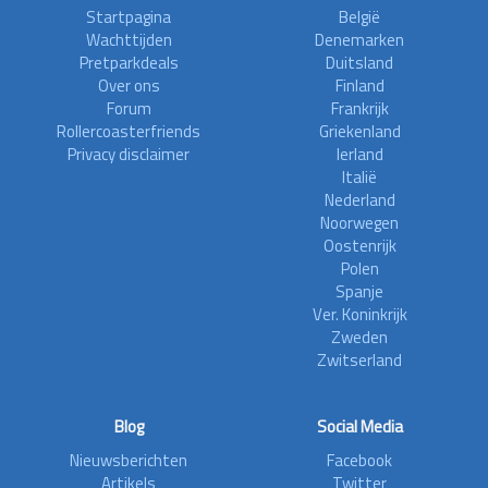
Startpagina
België
Wachttijden
Denemarken
Pretparkdeals
Duitsland
Over ons
Finland
Forum
Frankrijk
Rollercoasterfriends
Griekenland
Privacy disclaimer
Ierland
Italië
Nederland
Noorwegen
Oostenrijk
Polen
Spanje
Ver. Koninkrijk
Zweden
Zwitserland
Blog
Social Media
Nieuwsberichten
Facebook
Artikels
Twitter