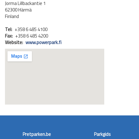
Jorma Lillbackantie 1
62300 Härmä
Finland
Tel:
+358 6 485 4100
Fax:
+358 6 485 4200
Website:
www.powerpark.fi
Pretparken.be
Parkgids