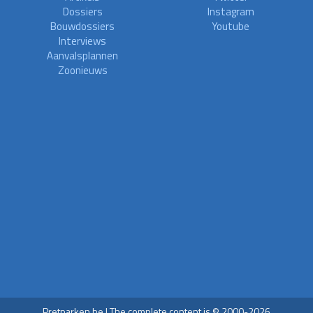
Dossiers
Instagram
Bouwdossiers
Youtube
Interviews
Aanvalsplannen
Zoonieuws
Pretparken.be | The complete content is © 2000-2026