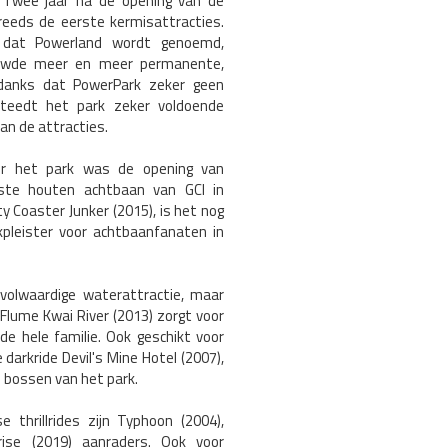
. Twee jaar na de opening van de
reeds de eerste kermisattracties.
, dat Powerland wordt genoemd,
ouwde meer en meer permanente,
ndanks dat PowerPark zeker geen
steedt het park zeker voldoende
an de attracties.
oor het park was de opening van
rste houten achtbaan van GCI in
y Coaster Junker (2015), is het nog
kpleister voor achtbaanfanaten in
olwaardige waterattractie, maar
Flume Kwai River (2013) zorgt voor
de hele familie. Ook geschikt voor
 darkride Devil's Mine Hotel (2007),
de bossen van het park.
e thrillrides zijn Typhoon (2004),
ise (2019) aanraders. Ook voor