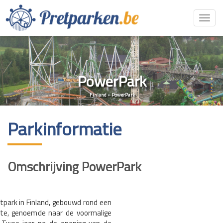
Toggl
navig
PowerPark
Finland
»
PowerPark
Parkinformatie
Omschrijving PowerPark
etpark in Finland, gebouwd rond een
ste, genoemde naar de voormalige