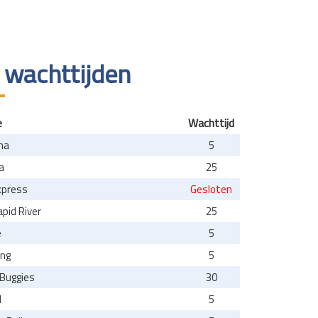
 wachttijden
e
Wachttijd
ma
5
a
25
xpress
Gesloten
pid River
25
e
5
ng
5
 Buggies
30
l
5