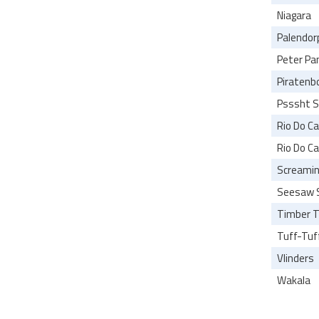
Niagara
Palendor
Peter Pa
Piratenb
Psssht S
Rio Do C
Rio Do C
Screamin
Seesaw 
Timber Tr
Tuff-Tuf
Vlinders
Wakala
Powered 