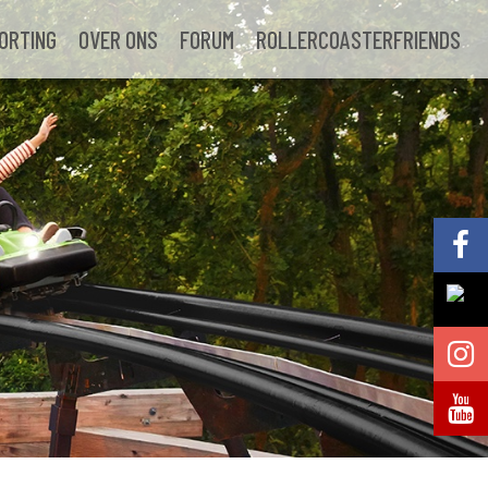
ORTING
OVER ONS
FORUM
ROLLERCOASTERFRIENDS
Volg @Pretparkenbe
Volg @Pretparkenbe
Volg @Pretparken.be
Volg @Pretparkenbe