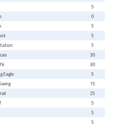
5
p
0
n
5
oot
5
tation
5
acao
30
afé
30
g Eagle
5
Swing
15
ail
25
f
5
5
5
by Queue-Times.com