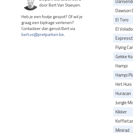
Dansende
door Bert Van Staeyen.
Dawson 
Heb je een foutje gespot? Of wil je
El Toro
graag een bijdrage verlenen?
Contacteer dan gerust Bert via
El Volado
bert.vs@pretparken.be
.
Expresst
Flying Ca
Gekke Ko
Hampi
Hampi Pl
Het Huis
Huracan
Jungle Mi
Kikker
Koffieta
Minirad