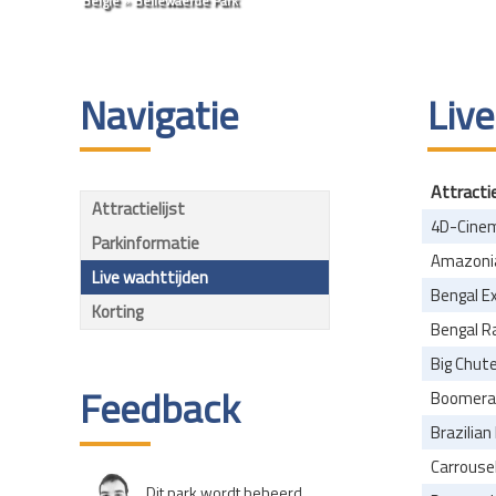
België
»
Bellewaerde Park
Navigatie
Live
Attracti
Attractielijst
4D-Cine
Parkinformatie
Amazoni
Live wachttijden
Bengal E
Korting
Bengal Ra
Big Chut
Feedback
Boomera
Brazilian
Carrouse
Dit park wordt beheerd