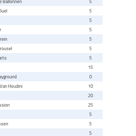
 Ballonnen
5
Duel
5
5
r
5
rein
5
rrousel
5
ets
5
15
ayground
0
 Van Houdini
10
20
ssion
25
5
ssen
5
5