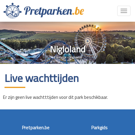
Toggl
navig
Nigloland
Frankrijk
»
Nigloland
Live wachttijden
Er zijn geen live wachtttijden voor dit park beschikbaar.
Pretparken.be
Parkgids