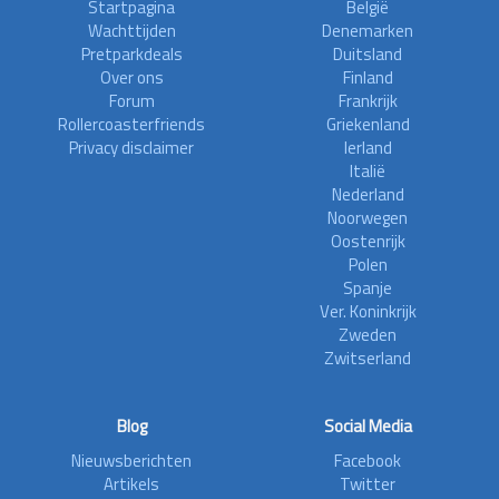
Startpagina
België
Wachttijden
Denemarken
Pretparkdeals
Duitsland
Over ons
Finland
Forum
Frankrijk
Rollercoasterfriends
Griekenland
Privacy disclaimer
Ierland
Italië
Nederland
Noorwegen
Oostenrijk
Polen
Spanje
Ver. Koninkrijk
Zweden
Zwitserland
Blog
Social Media
Nieuwsberichten
Facebook
Artikels
Twitter