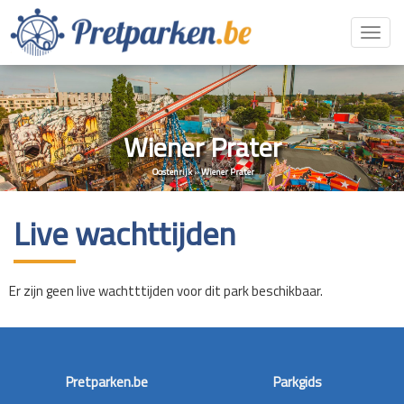
Toggl
navig
Wiener Prater
Oostenrijk
»
Wiener Prater
Live wachttijden
Er zijn geen live wachtttijden voor dit park beschikbaar.
Pretparken.be
Parkgids