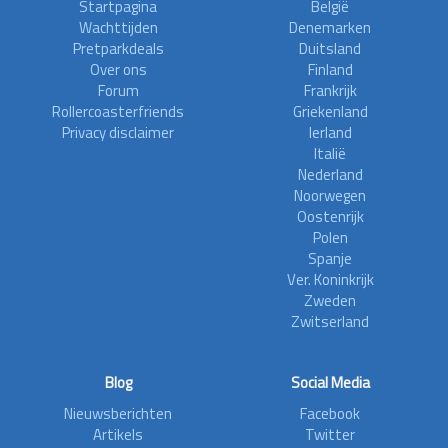
Startpagina
België
Wachttijden
Denemarken
Pretparkdeals
Duitsland
Over ons
Finland
Forum
Frankrijk
Rollercoasterfriends
Griekenland
Privacy disclaimer
Ierland
Italië
Nederland
Noorwegen
Oostenrijk
Polen
Spanje
Ver. Koninkrijk
Zweden
Zwitserland
Blog
Social Media
Nieuwsberichten
Facebook
Artikels
Twitter