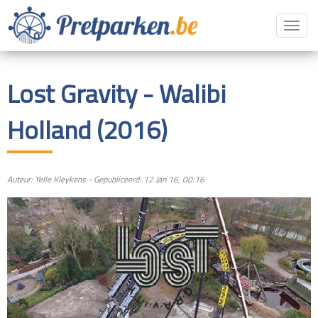
Toggl
navig
Lost Gravity - Walibi
Holland (2016)
Auteur: Yelle Kleykens - Gepubliceerd: 12 Jan 16, 00:16