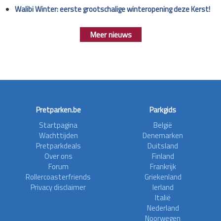
Walibi Winter: eerste grootschalige winteropening deze Kerst!
Meer nieuws
Pretparken.be
Parkgids
Startpagina
België
Wachttijden
Denemarken
Pretparkdeals
Duitsland
Over ons
Finland
Forum
Frankrijk
Rollercoasterfriends
Griekenland
Privacy disclaimer
Ierland
Italië
Nederland
Noorwegen