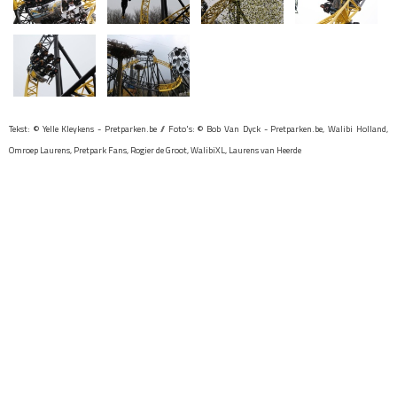
Tekst: © Yelle Kleykens - Pretparken.be // Foto's: © Bob Van Dyck - Pretparken.be, Walibi Holland,
Omroep Laurens, Pretpark Fans, Rogier de Groot, WalibiXL, Laurens van Heerde