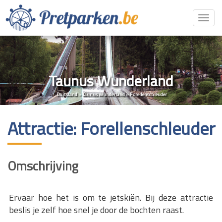
Toggl
navig
Taunus Wunderland
Duitsland
»
Taunus Wunderland
»
Forellenschleuder
Attractie: Forellenschleuder
Omschrijving
Ervaar hoe het is om te jetskiën. Bij deze attractie
beslis je zelf hoe snel je door de bochten raast.