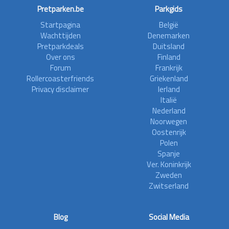
Pretparken.be
Parkgids
Startpagina
België
Wachttijden
Denemarken
Pretparkdeals
Duitsland
Over ons
Finland
Forum
Frankrijk
Rollercoasterfriends
Griekenland
Privacy disclaimer
Ierland
Italië
Nederland
Noorwegen
Oostenrijk
Polen
Spanje
Ver. Koninkrijk
Zweden
Zwitserland
Blog
Social Media