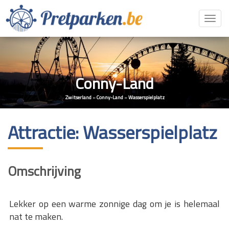
Toggl
navig
Conny-Land
Zwitserland
»
Conny-Land
»
Wasserspielplatz
Attractie: Wasserspielplatz
Omschrijving
Lekker op een warme zonnige dag om je is helemaal
nat te maken.