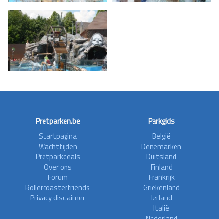
Pretparken.be
Parkgids
Startpagina
België
Wachttijden
Denemarken
Pretparkdeals
Duitsland
Over ons
Finland
Forum
Frankrijk
Rollercoasterfriends
Griekenland
Privacy disclaimer
Ierland
Italië
Nederland