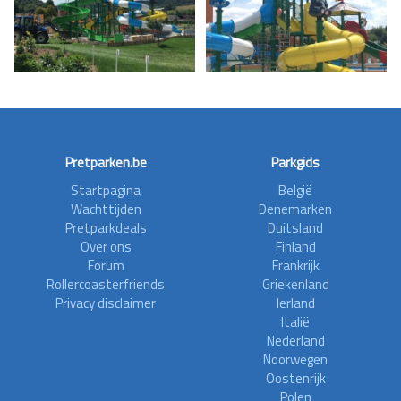
Pretparken.be
Parkgids
Startpagina
België
Wachttijden
Denemarken
Pretparkdeals
Duitsland
Over ons
Finland
Forum
Frankrijk
Rollercoasterfriends
Griekenland
Privacy disclaimer
Ierland
Italië
Nederland
Noorwegen
Oostenrijk
Polen