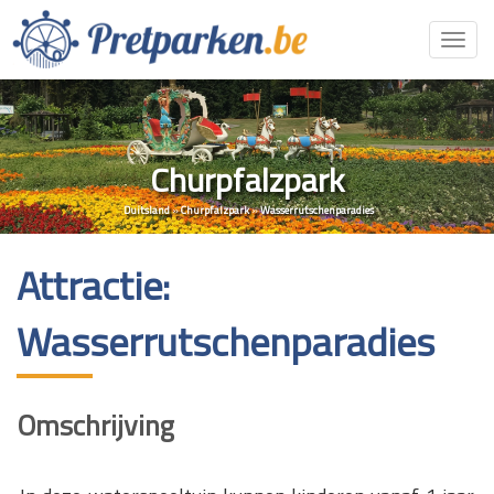
Toggl
navig
Churpfalzpark
Duitsland
»
Churpfalzpark
»
Wasserrutschenparadies
Attractie:
Wasserrutschenparadies
Omschrijving