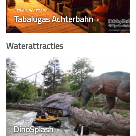
Stalen achtbaan
Tabalugas Achterbahn
Waterattracties
Rapid river
DinoSplash