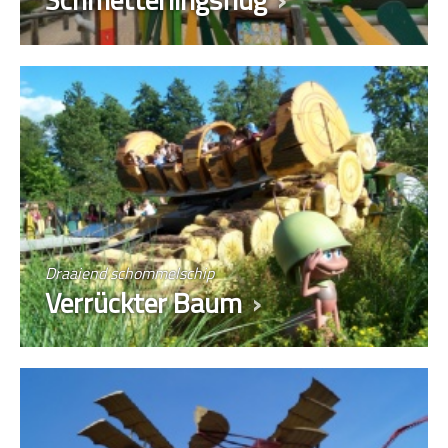
Draaiend schommelschip
Verrückter Baum