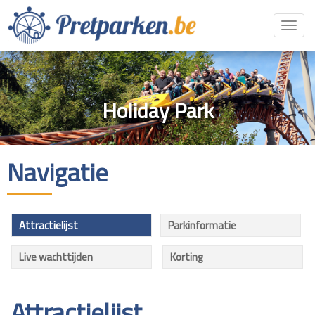
Toggl
navig
Holiday Park
Navigatie
Attractielijst
Parkinformatie
Live wachttijden
Korting
Attractielijst