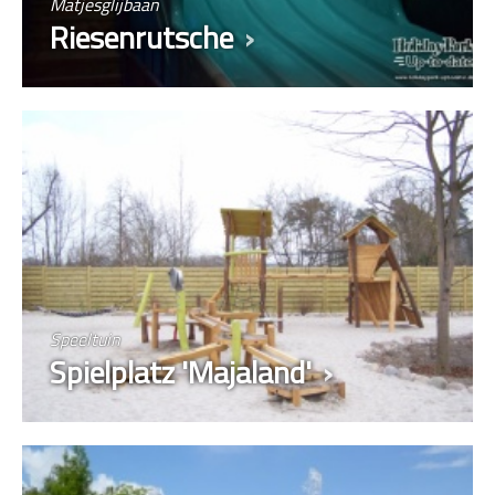
Matjesglijbaan
Riesenrutsche
Speeltuin
Spielplatz 'Majaland'