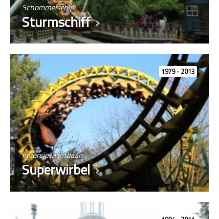
Schommelschip
Sturmschiff
1979 - 2013
Inversie-achtbaan
Superwirbel