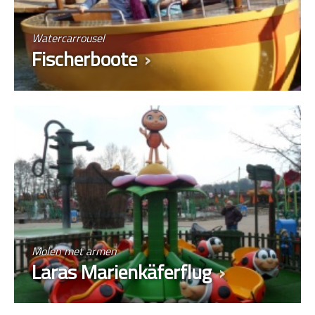
Watercarrousel
Fischerboote
Molen met armen
Laras Marienkäferflug