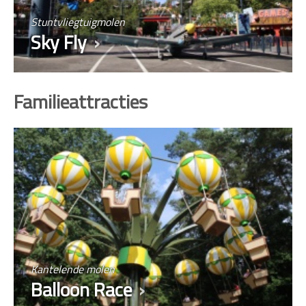
Stuntvliegtuigmolen
Sky Fly
Familieattracties
Kantelende molen
Balloon Race