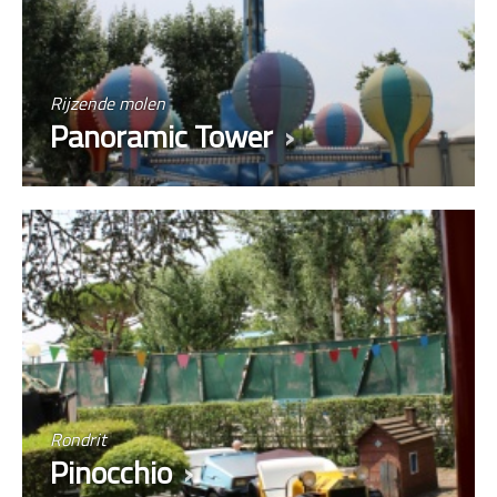
Rijzende molen
Panoramic Tower
Rondrit
Pinocchio