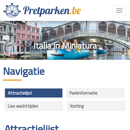
Toggl
navig
Italia in Miniatura
Navigatie
Attractielijst
Parkinformatie
Live wachttijden
Korting
Attractielijst