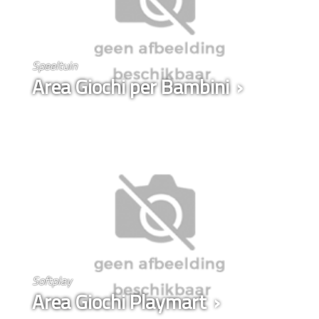
Speeltuin
Area Giochi per Bambini
Softplay
Area Giochi Playmart