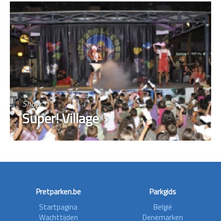
Show
Super! Village
Pretparken.be
Parkgids
Startpagina
België
Wachttijden
Denemarken