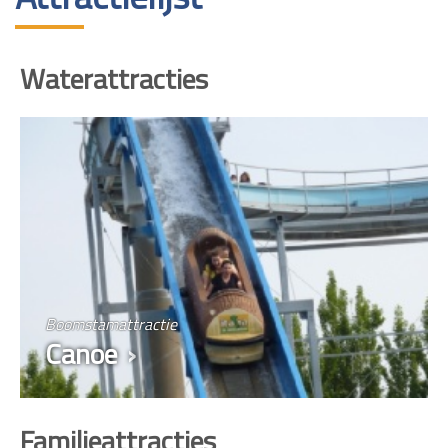
Waterattracties
Boomstamattractie
Canoe
Familieattracties