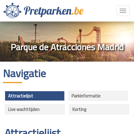
Toggl
navig
Parque de Atracciones Madrid
Navigatie
Attractielijst
Parkinformatie
Live wachttijden
Korting
Attractielijst