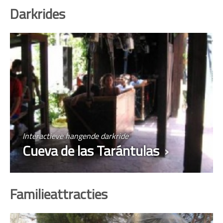
Darkrides
Interactieve hangende darkride
Cueva de las Tarántulas
Familieattracties