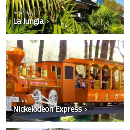
Rondvaart
La Jungla
Treinrit
Nickelodeon Express