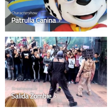
Charactershow
Patrulla Canina
Straatanimatie
Salida Zombie