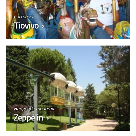
Carrousel
Tiovivo
Hangende monorail
Zeppelin