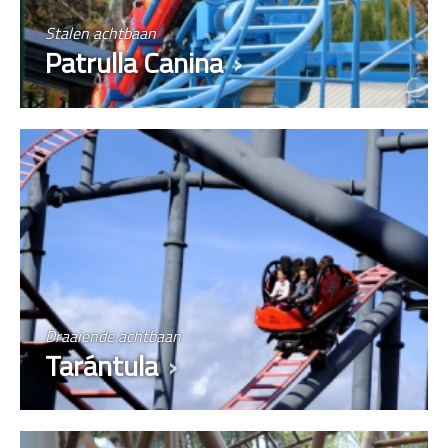
Stalen achtbaan
Patrulla Canina
Draaiende achtbaan
Tarántula