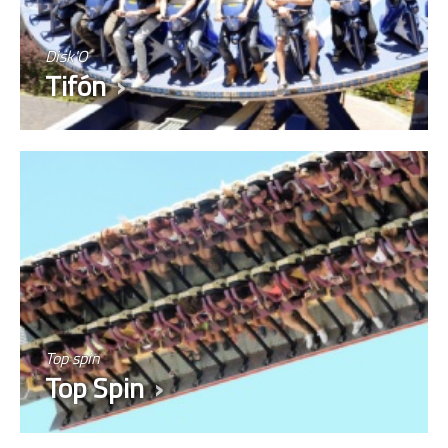
Disk'O
Tifón
Top spin
Top Spin