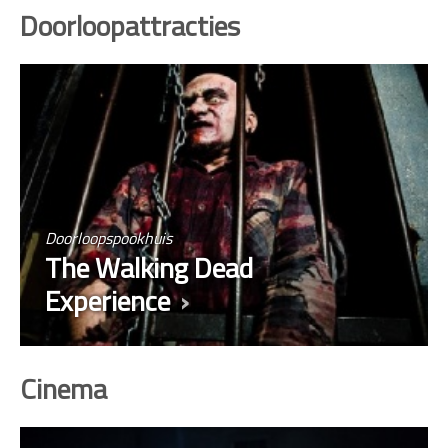
Doorloopattracties
Doorloopspookhuis
The Walking Dead
Experience
Cinema