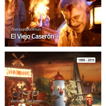
Doorloopspookhuis
El Viejo Caserón
1999 - 2015
Darkride met boten