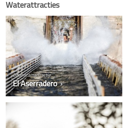
Waterattracties
Boomstamattractie
El Aserradero