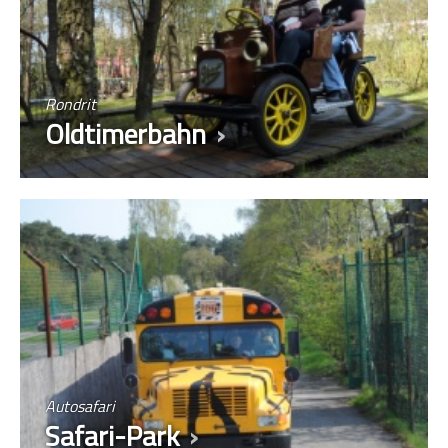
Rondrit
Oldtimerbahn
Autosafari
Safari-Park