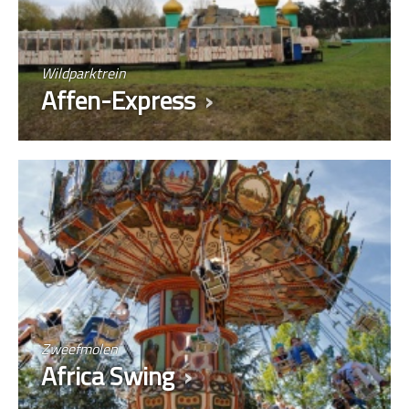
Wildparktrein
Affen-Express
Zweefmolen
Africa Swing