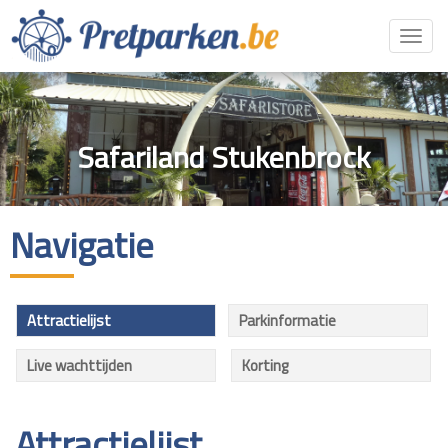
Toggl
navig
Safariland Stukenbrock
Navigatie
Attractielijst
Parkinformatie
Live wachttijden
Korting
Attractielijst