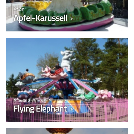
Rups
Apfel-Karussell
Molen met armen
Flying Elephant