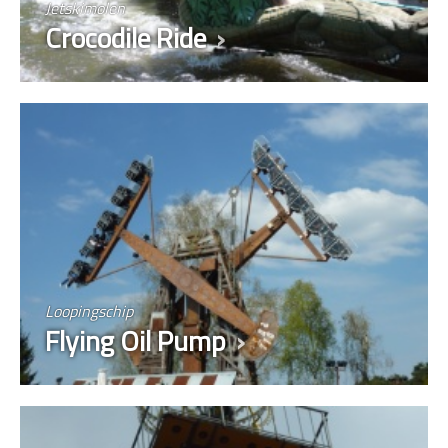
Jetskimolen
Crocodile Ride
Loopingschip
Flying Oil Pump