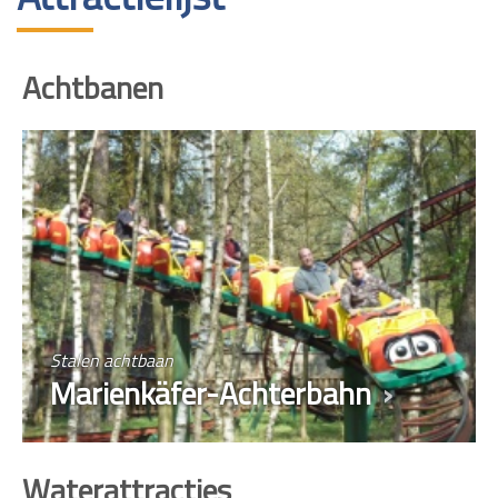
Achtbanen
Stalen achtbaan
Marienkäfer-Achterbahn
Waterattracties