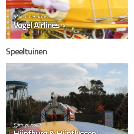
Molen met armen
Vogel Airlines
Speeltuinen
Springkussen
Hüpfburg & Hüpfkissen