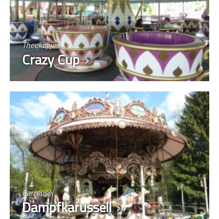
Theekopjes
Crazy Cup
Carrousel
Dampfkarussell